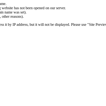
name.
g website has not been opened on our server.
ain name was set).
 other reasons).
 it by IP address, but it will not be displayed. Please use "Site Previ